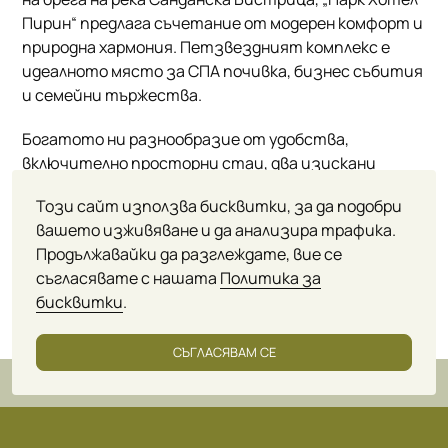
Пирин“ предлага съчетание от модерен комфорт и
природна хармония. Петзвездният комплекс е
идеалното място за СПА почивка, бизнес събития
и семейни тържества.
Богатото ни разнообразие от удобства,
включително просторни стаи, два изискани
ресторанта, СПА и уелнес център и модерна
Този сайт използва бисквитки, за да подобри
конферентна база, гарантира, че всеки гост ще
вашето изживяване и да анализира трафика.
намери своето идеално преживяване.
Продължавайки да разглеждате, вие се
съгласявате с нашата
Политика за
Открийте уюта на стилния интериор,
бисквитки
.
първокласното обслужване и лечебната сила на
минералната вода – всичко това в атмосферата
на един от най-добрите курортни хотели в
СЪГЛАСЯВАМ СЕ
България.