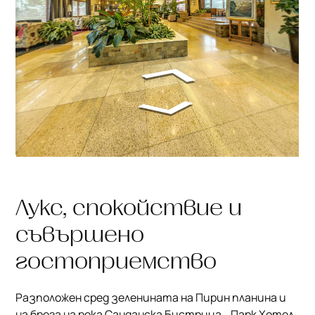
Лукс, спокойствие и
съвършено
гостоприемство
Разположен сред зеленината на Пирин планина и
на брега на река Санданска Бистрица, „Парк Хотел