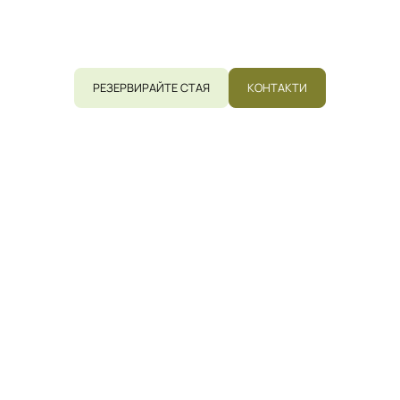
„Парк Хотел Пирин“ е място за пълноценен
релакс и незабравими преживявания.
РЕЗЕРВИРАЙТЕ СТАЯ
КОНТАКТИ