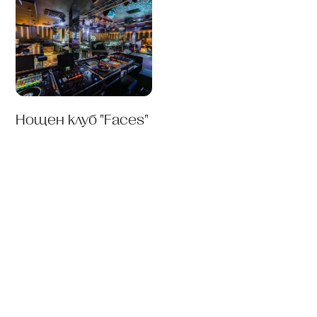
Нощен клуб "Faces"
Запазете своята
почивка сега и се
докоснете до