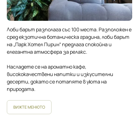
Лоби барът разполага със 100 места. Разположен е
сред екзотична ботаническа градина, лоби барът
на „Парк Хотел Пирин“ предлага спокойна и
елегантна атмосфера за релакс.
Насладете се на ароматно кафе,
висококачествени напитки и изкусителни
десерти, докато се потапяте в уюта на
природата.
ВИЖТЕ МЕНЮТО