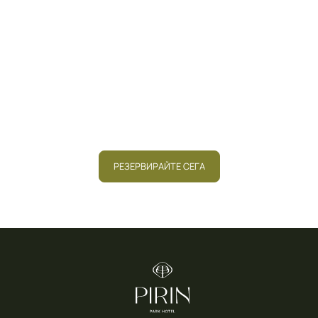
Запазете своята
почивка сега и се
докоснете до
спокойствието,
което заслужавате.
РЕЗЕРВИРАЙТЕ СЕГА