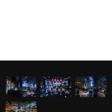
емоции се срещат. Насладете се на стилен
интериор, разнообразна музикална програма и
първокласно обслужване – идеалната комбинация
за една незабравима нощ!
Клуб "Faces работи само в петък и събота.