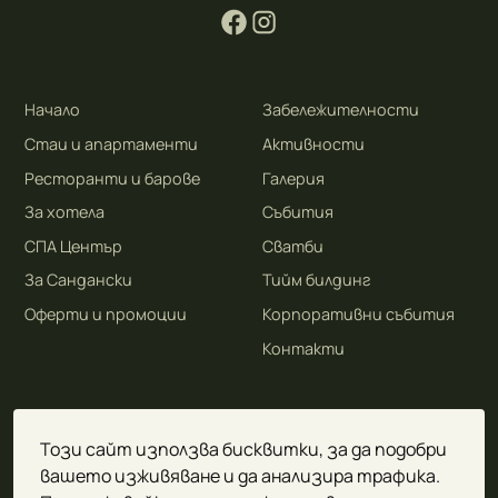
Начало
Забележителности
Стаи и апартаменти
Активности
Ресторанти и барове
Галерия
За хотела
Събития
СПА Център
Сватби
За Сандански
Тийм билдинг
Оферти и промоции
Корпоративни събития
Контакти
Този сайт използва бисквитки, за да подобри
Политика за поверителност
вашето изживяване и да анализира трафика.
Известие за поверителност
ЗЗЛСПОИН