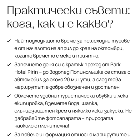
Практически съвети:
кога, как и с какво?
Най-подходящото време за пешеходни турове
е от началото на април до края на октомври,
когато времето е меко и приятно.
Започнете деня си с кратък преход от Park
Hotel Pirin – до водопад Попинолъшка се стига с
автомобил за около 20 минути, а след това
маршрутът е добре обозначен и достъпен.
Облечете удобни туристически обувки и лека
екипировка, вземете вода, шапка,
слънцезащитен крем и няколко леки закуски. Не
забравяйте фотоапарата – природата
наоколо е пленителна!
За повече информация относно маршрутите и