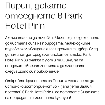
Пирин, докато
отседнете в Park
Hotel Pirin
Ако мечтаете за почивка, в която да се докоснете
до чистата сила на природата, пешеходните
турове около Сандански са идеалният избор. След
динамичен ден сред планинските пътеки, Park
Hotel Pirin ви очаква с уют и тишина, за да
споделите впечатленията и да планирате
следващото си приключение.
Открийте красотата на Пирин и усещането за
истинско гостоприемство – запазете вашия
престой в Park Hotel Pirin и се потопете в магията
на природата и местната култура!