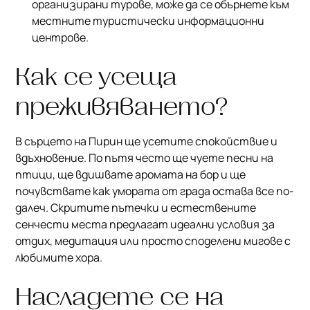
организирани турове, може да се обърнете към
местните туристически информационни
центрове.
Как се усеща
преживяването?
В сърцето на Пирин ще усетите спокойствие и
вдъхновение. По пътя често ще чуете песни на
птици, ще вдишвате аромата на бор и ще
почувствате как умората от града остава все по-
далеч. Скритите пътечки и естествените
сенчести места предлагат идеални условия за
отдих, медитация или просто споделени мигове с
любимите хора.
Насладете се на