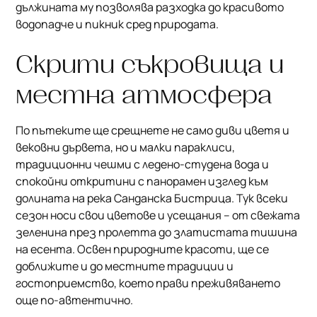
дължината му позволява разходка до красивото
водопадче и пикник сред природата.
Скрити съкровища и
местна атмосфера
По пътеките ще срещнете не само диви цветя и
вековни дървета, но и малки параклиси,
традиционни чешми с ледено-студена вода и
спокойни откритини с панорамен изглед към
долината на река Санданска Бистрица. Тук всеки
сезон носи свои цветове и усещания – от свежата
зеленина през пролетта до златистата тишина
на есента. Освен природните красоти, ще се
доближите и до местните традиции и
гостоприемство, което прави преживяването
още по-автентично.