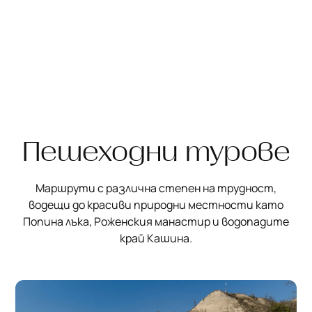
Пешеходни турове
Маршрути с различна степен на трудност,
водещи до красиви природни местности като
Попина лъка, Роженския манастир и водопадите
край Кашина.