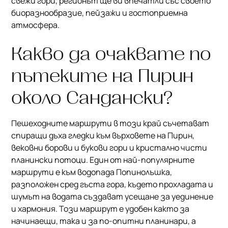
свежи гори, регионът ще ви впечатли със своето
биоразнообразие, пейзажи и гостоприемна
атмосфера.
Какво да очаквате по
пътеките на Пирин
около Сандански?
Пешеходните маршрути в този край съчетават
спиращи дъха гледки към върховете на Пирин,
вековни борови и букови гори и кристално чисти
планински потоци. Един от най-популярните
маршрути е към водопада Попинолъшка,
разположен сред гъста гора, където прохладата и
шумът на водата създават усещане за уединение
и хармония. Този маршрут е удобен както за
начинаещи, така и за по-опитни планинари, а