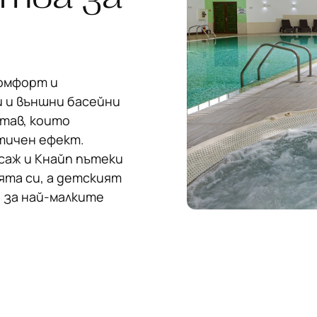
комфорт и
 и външни басейни
тав, които
втичен ефект.
саж и Кнайп пътеки
ята си, а детският
 за най-малките