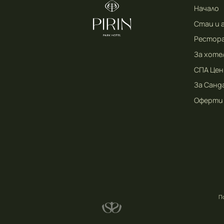
Начало
Стаи и
Рестора
За хоте
СПА Це
За Санд
Оферти
П