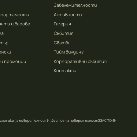
Забележителности
 апартаменти
Активности
нти и барове
Галерия
ла
Събития
нтър
Сватби
ански
Тийм билдинг
 и промоции
Корпоративни събития
Контакти
олитика за поверителност
Известие за поверителност
ЗЗЛСПОИН