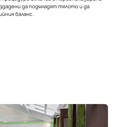
ъздадени да подмладят тялото и да
йния баланс.