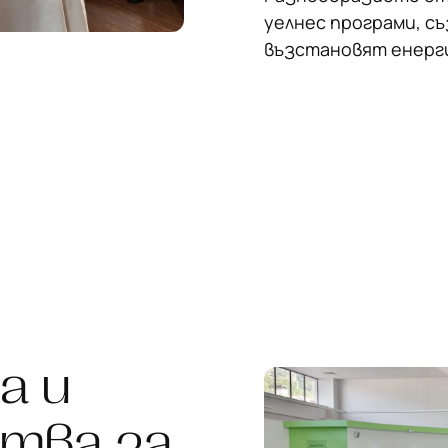
уелнес програми, с
възстановят енерги
а и
тва за