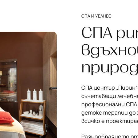
СПА И УЕЛНЕС
СПА ри
вдъхно
приро
СПА център „Пирин“
съчетаващи лечебна
професионални СПА 
детокс терапии до 
всичко е проектира
Разнообразието от