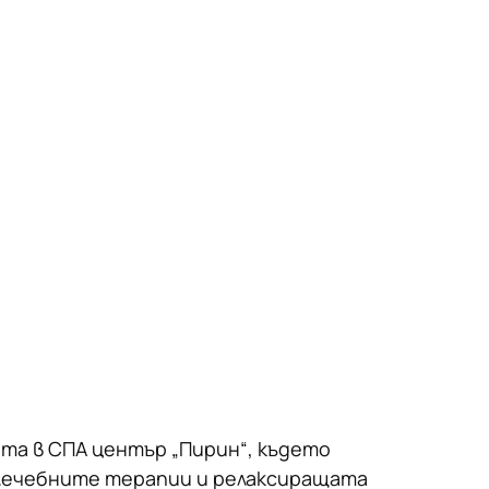
а в СПА център „Пирин“, където
лечебните терапии и релаксиращата