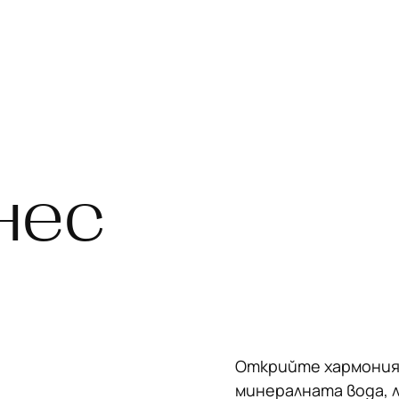
нес
Открийте хармоният
минералната вода, 