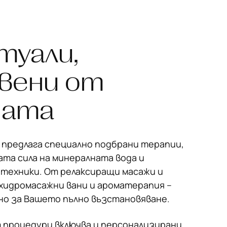
туали,
вени от
дата
 предлага специално подбрани терапии,
та сила на минералната вода и
техники. От релаксиращи масажи и
хидромасажни вани и ароматерапия –
но за Вашето пълно възстановяване.
 процедури включва и персонализирани