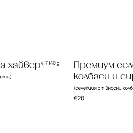
а хайвер
Премиум сел
4, 7
140 g
колбаси и с
кети)
(селекция от вносни колб
€
20