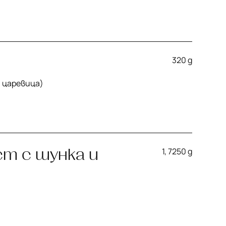
320 g
, царевица)
т с шунка и
1, 7
250 g