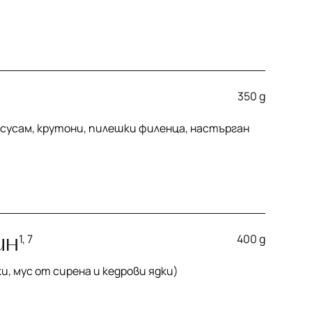
350 g
 сусам, крутони, пилешки филенца, настърган
ин
1, 7
400 g
и, мус от сирена и кедрови ядки)