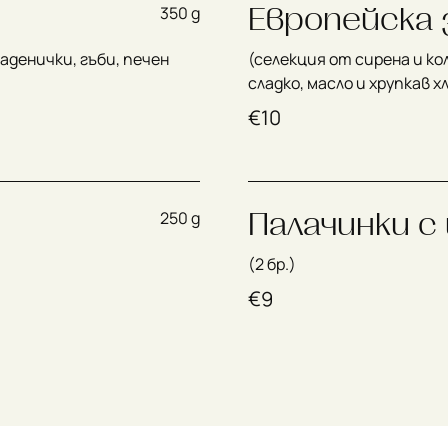
Европейска 
350 g
наденички, гъби, печен
(селекция от сирена и ко
сладко, масло и хрупкав х
€
10
Палачинки с
250 g
(2 бр.)
€
9