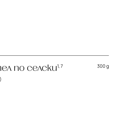
ел по селски
1, 7
300 g
)