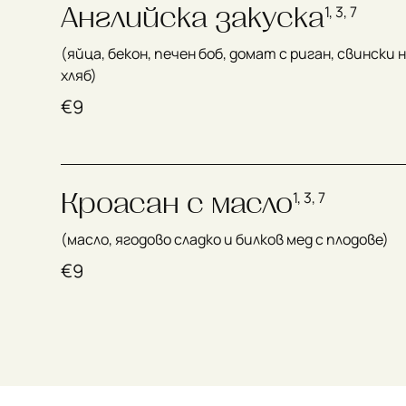
Английска закуска
1, 3, 7
(яйца, бекон, печен боб, домат с риган, свински 
хляб)
€
9
Кроасан с масло
1, 3, 7
(масло, ягодово сладко и билков мед с плодове)
€
9