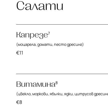
Салати
Капрезе
7
(моцарела, домати, песто дресинг)
€
11
Витамина
8
(цвекло, моркови, ябълки, ядки, цитрусов дресин
€
8