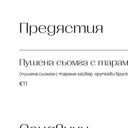
Предястия
Пушена сьомга с тарам
(пушена сьомга с тарама хайвер, хрупкави брус
€
11