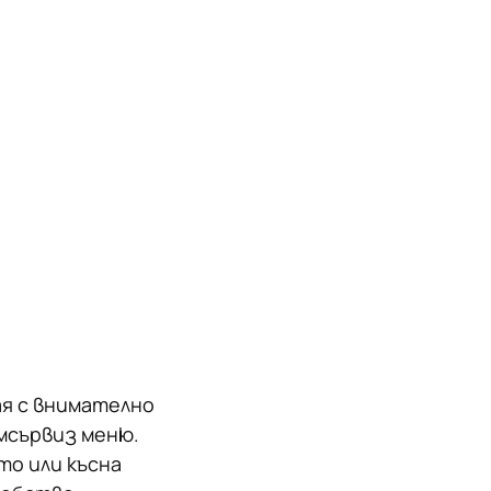
ая с внимателно
мсървиз меню.
то или късна