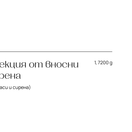
екция от вносни
1, 7
200 g
ирена
аси и сирена)