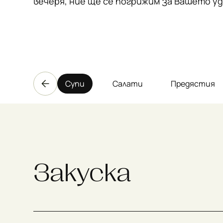
вечеря, ние ще се погрижим за Вашето у
Закуска
Супи
Салати
Предястия
Закуска