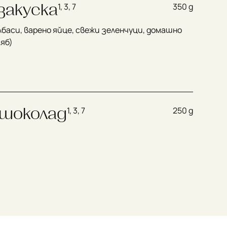
закуска
1, 3, 7
350 g
лбаси, варено яйце, свежи зеленчуци, домашно
ляб)
 шоколад
1, 3, 7
250 g