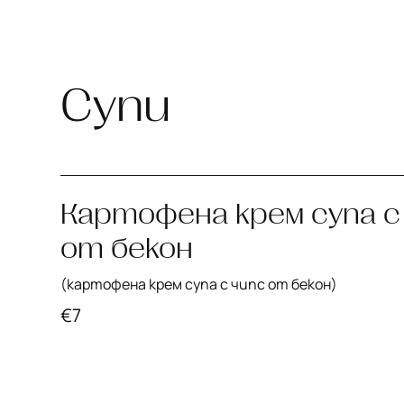
Супи
Картофена крем супа с
от бекон
(картофена крем супа с чипс от бекон)
€
7