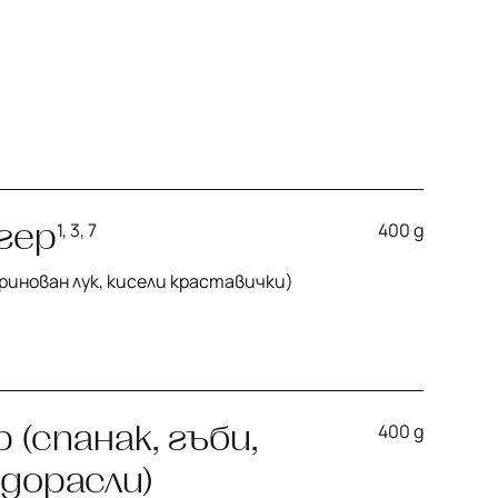
гер
1, 3, 7
400 g
ринован лук, кисели краставички)
 (спанак, гъби,
400 g
одорасли)