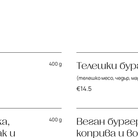
Телешки бур
400 g
(телешко месо, чедър, ма
€
14.5
а,
Веган бургер
400 g
к и
коприва и в