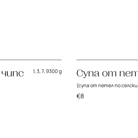
 чипс
Супа от пет
1, 3, 7, 9
300 g
(супа от петел по селски
€
8