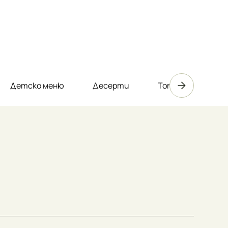
Детско меню
Десерти
Топли напитки