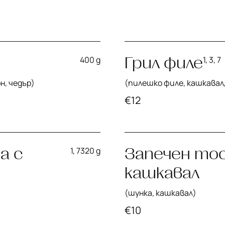
Грил филе
400 g
1, 3, 7
н, чедър)
(пилешко филе, кашкавал
€
12
а с
Запечен тос
1, 7
320 g
кашкавал
(шунка, кашкавал)
€
10