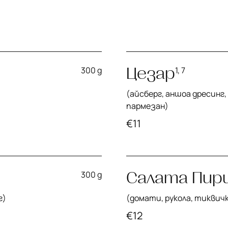
Цезар
300 g
1, 7
(айсберг, аншоа дресинг,
пармезан)
€
11
Салата Пир
300 g
г)
(домати, рукола, тиквичк
€
12