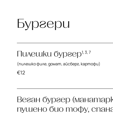
Бургери
Пилешки бургер
1, 3, 7
(пилешко филе, домат, айсберг, картофи)
€
12
Веган бургер (манатарк
пушено био тофу, спана