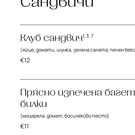
Сандвичи
Клуб сандвич
1, 3, 7
(яйце, домати, шунка, зелена салата, печен беко
€
12
Прясно изпечена багет
билки
(моцарела, домат, босилеково песто)
€
11